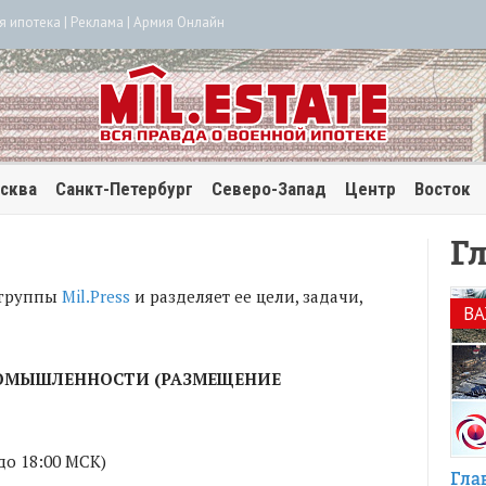
я ипотека
|
Реклама
|
Армия Онлайн
сква
Санкт-Петербург
Северо-Запад
Центр
Восток
Гл
 группы
Mil.Press
и разделяет ее цели, задачи,
В
РОМЫШЛЕННОСТИ (РАЗМЕЩЕНИЕ
 до 18:00 МСК)
Гла