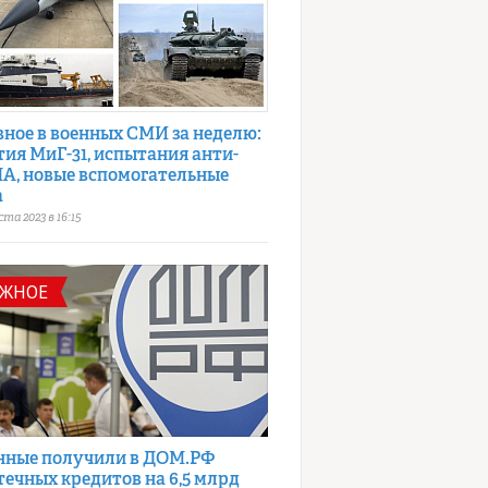
вное в военных СМИ за неделю:
тия МиГ-31, испытания анти-
А, новые вспомогательные
а
ста 2023 в 16:15
АЖНОЕ
нные получили в ДОМ.РФ
течных кредитов на 6,5 млрд