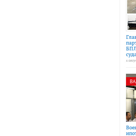
Гла
пар
БПЛ
суд
4 авгу
В
Вое
ипо