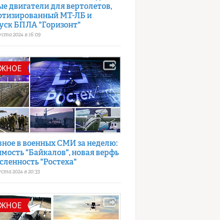
ые двигатели для вертолетов,
отизированный МТ-ЛБ и
уск БПЛА "Горизонт"
уста 2024 в 16:09
АЖНОЕ
вное в военных СМИ за неделю:
имость "Байкалов", новая верфь
сленность "Ростеха"
уста 2024 в 20:33
АЖНОЕ