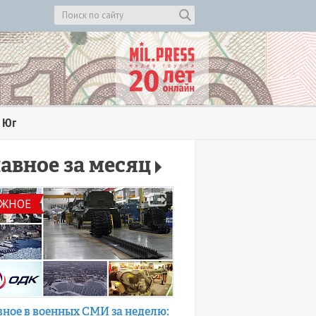
Юг
авное за месяц
АЖНОЕ
вное в военных СМИ за неделю: